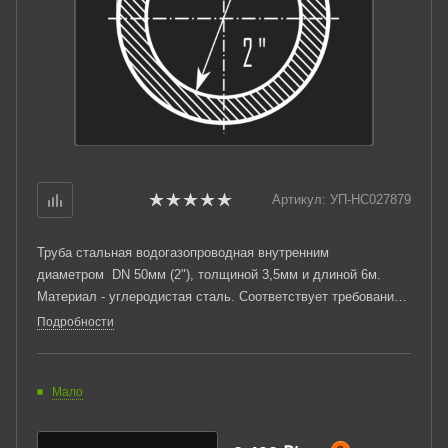
Артикул:
УП-НС027879
Труба стальная водогазопроводная внутренним
диаметром DN 50мм (2"), толщиной 3,5мм и длиной 6м.
Материал - углеродистая сталь. Соответствует требованиям
ГОСТ 3262-75. Стандартный пакет: вес - 2,343тн.,
Подробности
количество - 80шт.
Мало