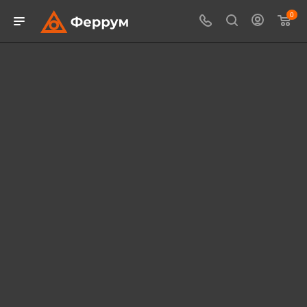
0
Компания ФЕРРУМ
Завод по производству
металлопродукции
ПЕРЕЙТИ В КАТАЛОГ
О КОМПАНИИ