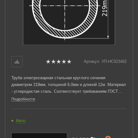
Артикул:
УП-НС023492
Труба электросварная стальная круглого сечения
диаметром 219мм, толщиной 6,0мм и длиной 12м. Материал
- углеродистая сталь. Соответствует требованиям ГОСТ
10705-80. Стандартный пакет: вес - 3,405тн., количество -
Подробности
9шт.
Мало