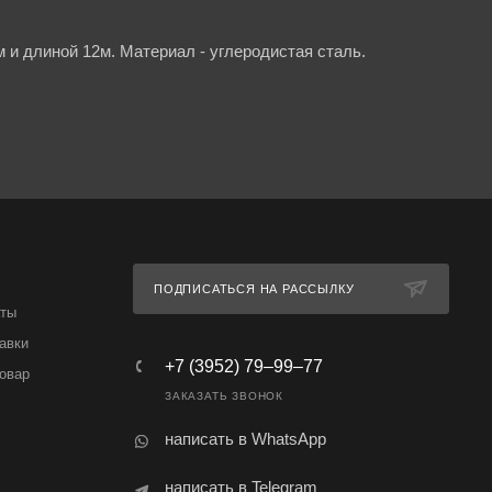
 и длиной 12м. Материал - углеродистая сталь.
ПОДПИСАТЬСЯ НА РАССЫЛКУ
аты
авки
+7 (3952) 79‒99‒77
товар
ЗАКАЗАТЬ ЗВОНОК
написать в WhatsApp
написать в Telegram