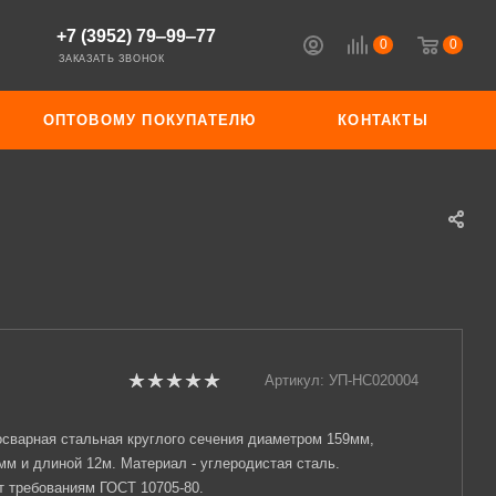
+7 (3952) 79‒99‒77
0
0
ЗАКАЗАТЬ ЗВОНОК
ОПТОВОМУ ПОКУПАТЕЛЮ
КОНТАКТЫ
Артикул:
УП-НС020004
осварная стальная круглого сечения диаметром 159мм,
мм и длиной 12м. Материал - углеродистая сталь.
т требованиям ГОСТ 10705-80.