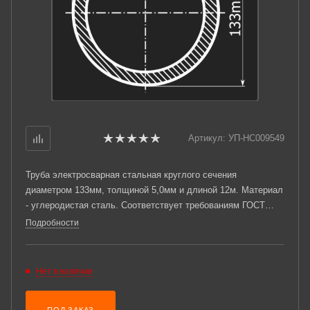
Артикул:
УП-НС009549
Труба электросварная стальная круглого сечения
диаметром 133мм, толщиной 5,0мм и длиной 12м. Материал
- углеродистая сталь. Соответствует требованиям ГОСТ
10705-80. Стандартный пакет: вес - 4,734тн., количество -
Подробности
25шт.
Нет в наличии