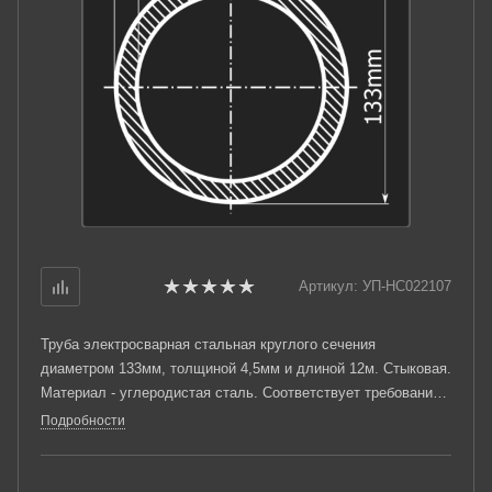
Артикул:
УП-НС022107
Труба электросварная стальная круглого сечения
диаметром 133мм, толщиной 4,5мм и длиной 12м. Стыковая.
Материал - углеродистая сталь. Соответствует требованиям
ГОСТ 10705-80. Стандартный пакет: вес - 4,278тн.,
Подробности
количество - 25шт.