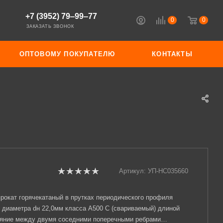
+7 (3952) 79‒99‒77
0
0
ЗАКАЗАТЬ ЗВОНОК
ОПТОВОМУ ПОКУПАТЕЛЮ
КОНТАКТЫ
Артикул:
УП-НС035660
рокат горячекатаный в прутках периодического профиля
 диаметра dн 22,0мм класса А500 С (свариваемый) длиной
ояние между двумя соседними поперечными ребрами