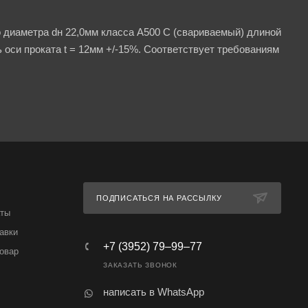
 диаметра dн 22,0мм класса А500 С (свариваемый) длиной
оси проката t = 12мм +/-15%. Соответствует требованиям
ПОДПИСАТЬСЯ НА РАССЫЛКУ
аты
авки
+7 (3952) 79‒99‒77
товар
ЗАКАЗАТЬ ЗВОНОК
написать в WhatsApp