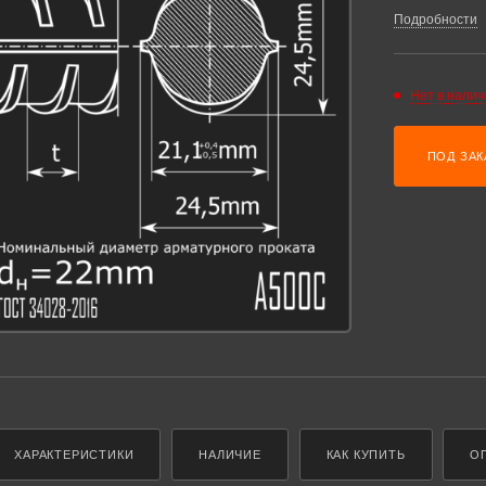
измеренное вд
Подробности
требованиям 
Нет в налич
ПОД ЗАК
ХАРАКТЕРИСТИКИ
НАЛИЧИЕ
КАК КУПИТЬ
О