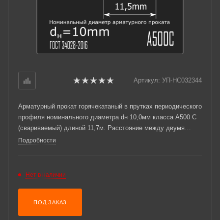
Артикул:
УП-НС032344
Арматурный прокат горячекатаный в прутках периодического
профиля номинального диаметра dн 10,0мм класса А500 С
(свариваемый) длиной 11,7м. Расстояние между двумя
соседними поперечными ребрами, измеренное вдоль оси
Подробности
проката t = 6мм +/-15%. Соответствует требованиям ГОСТ
34028-16.
Нет в наличии
ПОД ЗАКАЗ