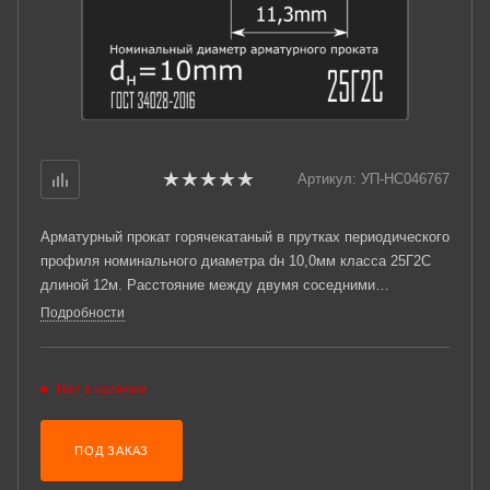
Артикул:
УП-НС046767
Арматурный прокат горячекатаный в прутках периодического
профиля номинального диаметра dн 10,0мм класса 25Г2С
длиной 12м. Расстояние между двумя соседними
поперечными ребрами измеренное вдоль оси проката t =
Подробности
8мм. Соответствует требованиям ГОСТ 34028-2016.
Нет в наличии
ПОД ЗАКАЗ