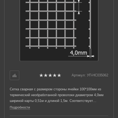
Артикул:
УП-НС035062
Сетка сварная с размером стороны ячейки 100*100мм из
термический необработанной проволоки диаметром 4,0мм
шириной карты 0,51м и длиной 1,5м. Соответствует
требованиям ТУ 25.93.13-001-03876796-2019.
Подробности