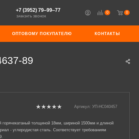
+7 (3952) 79‒99‒77
0
0
ЗАКАЗАТЬ ЗВОНОК
ОПТОВОМУ ПОКУПАТЕЛЮ
КОНТАКТЫ
4637-89
Артикул:
УП-НС040457
й горячекатаный толщиной 18мм, шириной 1500мм и длиной
риал - углеродистая сталь. Соответствует требованиям
9.